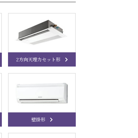
2方向天埋力セット形
壁掛形