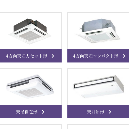
4方向天埋力セット形
4方向天埋コンパクト形
天吊自在形
天井吊形