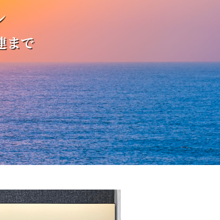
ン
連まで