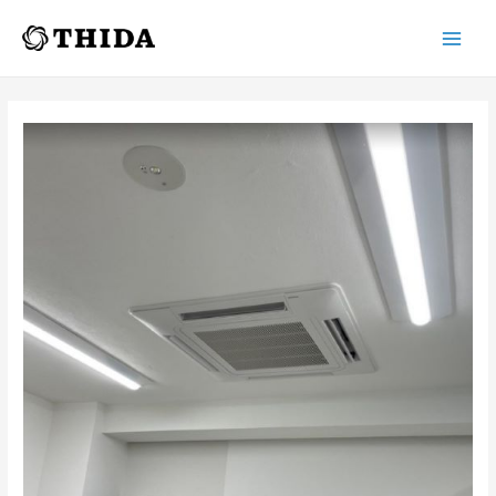
Main
Men