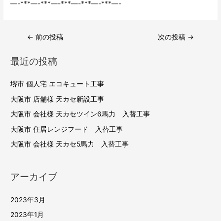
—-***—-***—-***—-***—-***—-
投
←
前の投稿
次の投稿
→
稿
最近の投稿
ナ
ビ
堺市 個人宅 エコキュート工事
ゲ
大阪市 店舗様 天カセ新設工事
ー
大阪市 会社様 天カセツイン6馬力 入替工事
シ
大阪市 住居レンジフード 入替工事
大阪市 会社様 天カセ5馬力 入替工事
ョ
ン
アーカイブ
2023年3月
2023年1月