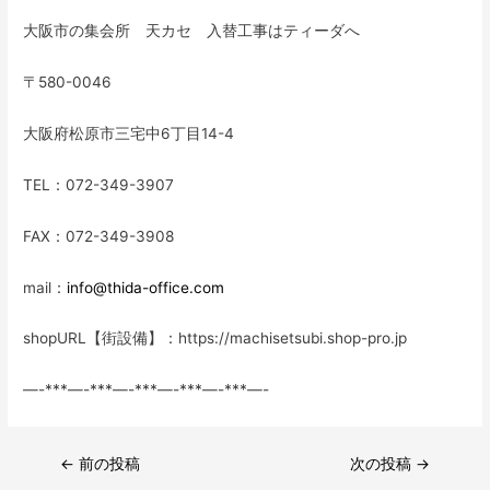
大阪市の集会所 天カセ 入替工事はティーダへ
〒580-0046
大阪府松原市三宅中6丁目14-4
TEL：072-349-3907
FAX：072-349-3908
mail：
info@thida-office.com
shopURL【街設備】：https://machisetsubi.shop-pro.jp
—-***—-***—-***—-***—-***—-
投
←
前の投稿
次の投稿
→