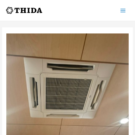
Main
Men