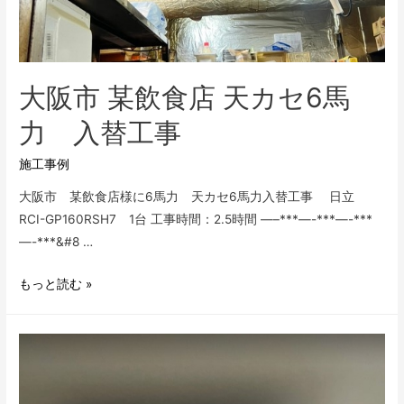
大阪市 某飲食店 天カセ6馬
力 入替工事
施工事例
大阪市 某飲食店様に6馬力 天カセ6馬力入替工事 日立
RCI-GP160RSH7 1台 工事時間：2.5時間 —–***—-***—-***
—-***&#8 …
大
もっと読む »
阪
市
某
飲
食