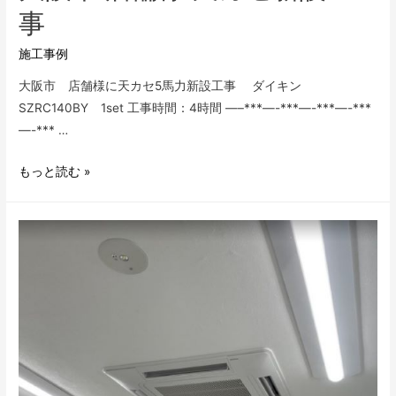
事
施工事例
大阪市 店舗様に天カセ5馬力新設工事 ダイキン
SZRC140BY 1set 工事時間：4時間 —–***—-***—-***—-***
—-*** …
大
もっと読む »
阪
市
店
舗
様
天
カ
セ
新
設