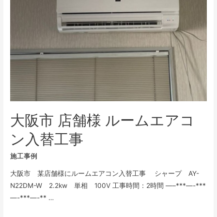
セ
入
替
工
事
大阪市 店舗様 ルームエアコ
ン入替工事
施工事例
大阪市 某店舗様にルームエアコン入替工事 シャープ AY-
N22DM-W 2.2kw 単相 100V 工事時間：2時間 —–***—-***
—-***—-** …