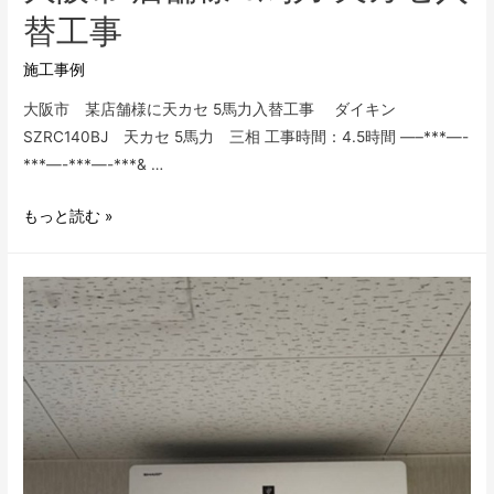
替工事
施工事例
大阪市 某店舗様に天カセ 5馬力入替工事 ダイキン
SZRC140BJ 天カセ 5馬力 三相 工事時間：4.5時間 —–***—-
***—-***—-***& …
大
もっと読む »
阪
市
店
舗
様
5
馬
力
天
カ