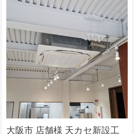
人
宅
エ
コ
キ
ュ
ー
ト
工
事
大阪市 店舗様 天カセ新設工