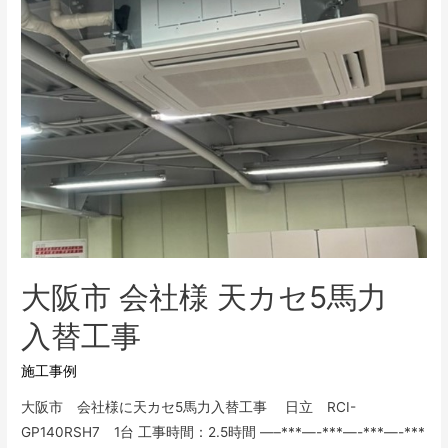
ー
ド
入
替
工
事
大阪市 会社様 天カセ5馬力
入替工事
施工事例
大阪市 会社様に天カセ5馬力入替工事 日立 RCI-
GP140RSH7 1台 工事時間：2.5時間 —–***—-***—-***—-***