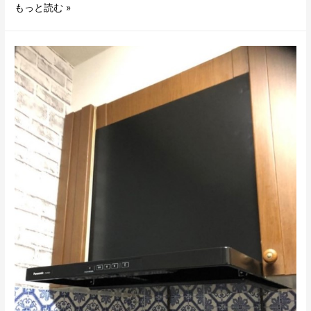
大
もっと読む »
阪
市
会
社
様
天
カ
セ
ツ
イ
ン
6
馬
力
入
替
工