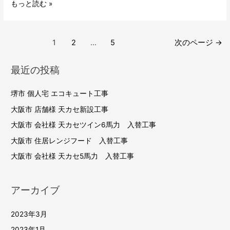
大
もっと読む »
阪
市
投
店
1
2
…
5
次のページ
→
舗
稿
様
最近の投稿
の
ル
ペ
ー
堺市 個人宅 エコキュート工事
ー
ム
大阪市 店舗様 天カセ新設工事
エ
ジ
大阪市 会社様 天カセツイン6馬力 入替工事
ア
送
大阪市 住居レンジフード 入替工事
コ
り
大阪市 会社様 天カセ5馬力 入替工事
ン
入
替
アーカイブ
工
事
2023年3月
2023年1月