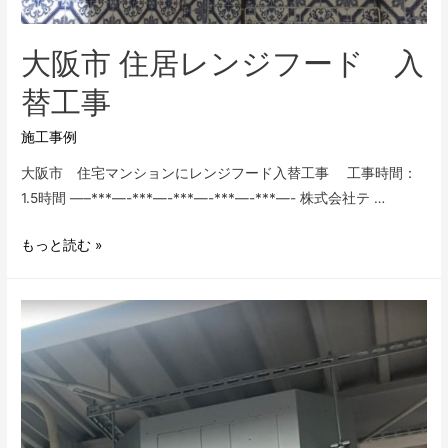
事
大阪市 住居レンジフード 入
替工事
施工事例
大阪市 住宅マンションにレンジフード入替工事 工事時間：
1.5時間 —–***—-***—-***—-***—-***—- 株式会社テ …
大
もっと読む »
阪
市
住
居
レ
ン
ジ
フ