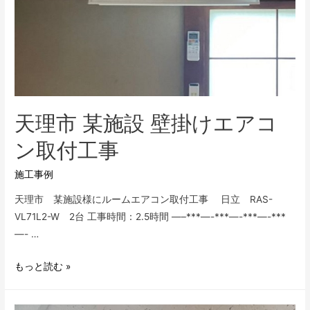
ン
新
設
工
事
天理市 某施設 壁掛けエアコ
ン取付工事
施工事例
天理市 某施設様にルームエアコン取付工事 日立 RAS-
VL71L2-W 2台 工事時間：2.5時間 —–***—-***—-***—-***
—- …
天
もっと読む »
理
市