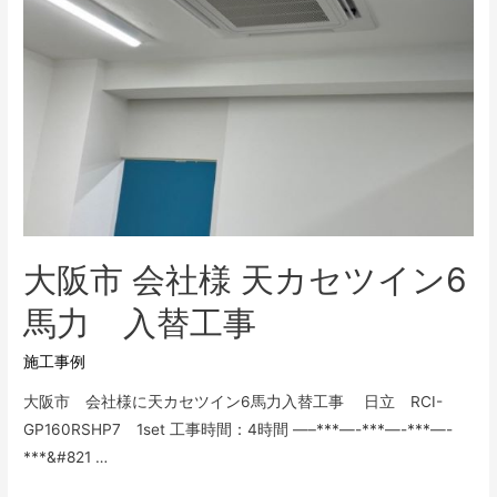
工
事
大阪市 会社様 天カセツイン6
馬力 入替工事
施工事例
大阪市 会社様に天カセツイン6馬力入替工事 日立 RCI-
GP160RSHP7 1set 工事時間：4時間 —–***—-***—-***—-
***&#821 …