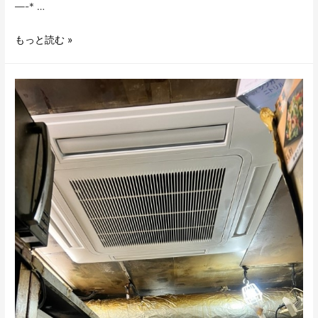
—-* …
大
もっと読む »
阪
市
会
社
様
天
カ
セ
5
馬
力
入
替
工
事