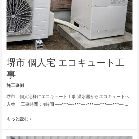
堺市 個人宅 エコキュート工
事
施工事例
堺市 個人宅様にエコキュート工事 温水器からエコキュートへ
入替 工事時間：4時間 —–***—-***—-***—-***—-***— …
堺
もっと読む »
市
個