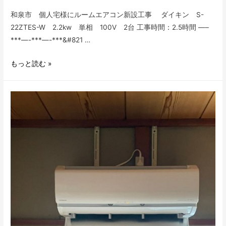
和泉市 個人宅様にルームエアコン新設工事 ダイキン S-
22ZTES-W 2.2kw 単相 100V 2台 工事時間：2.5時間 —–
***—-***—-***&#821 …
和
もっと読む »
泉
市
個
人
宅
様
ル
ー
ム
エ
ア
コ