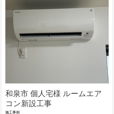
店
天
カ
セ
6
馬
力
入
替
工
事
和泉市 個人宅様 ルームエア
コン新設工事
施工事例