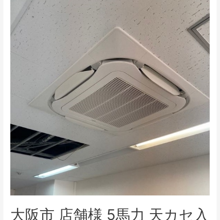
某
施
設
壁
掛
け
エ
ア
コ
ン
取
付
工
事
大阪市 店舗様 5馬力 天カセ入