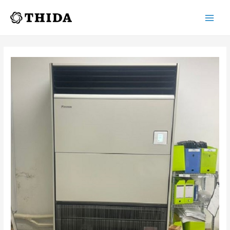
Main
Men