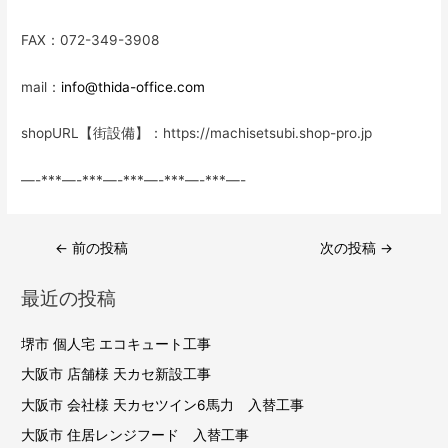
FAX：072-349-3908
mail：
info@thida-office.com
shopURL【街設備】：https://machisetsubi.shop-pro.jp
—-***—-***—-***—-***—-***—-
投
←
前の投稿
次の投稿
→
稿
最近の投稿
ナ
ビ
堺市 個人宅 エコキュート工事
ゲ
大阪市 店舗様 天カセ新設工事
ー
大阪市 会社様 天カセツイン6馬力 入替工事
シ
大阪市 住居レンジフード 入替工事